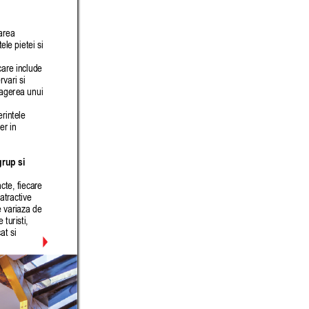
area 
ele pietei si 
care include 
vari si 
ragerea unui 
rintele 
er in 
grup si 
ncte, fiecare 
atractive 
e variaza de 
turisti, 
at si 