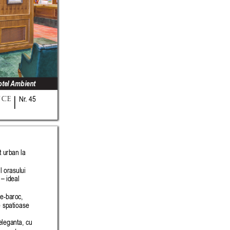
tel 
Ambient
NCE
Nr
. 45
t urban la 
l orasului 
– ideal 
e-baroc, 
e spatioase 
leganta, cu 