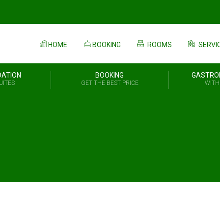
HOME
BOOKING
ROOMS
SERVI
ATION
BOOKING
GASTRO
UITES
GET THE BEST PRICE
WITH