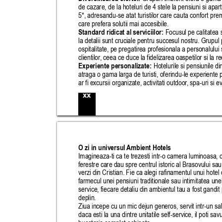
de cazare, de la hoteluri de 4 stele la pensiuni si apar
5*, adresandu-se atat turistilor care cauta confort prem
care prefera solutii mai accesibile.
Standard ridicat al serviciilor:
 Focusul pe calitatea se
la detalii sunt cruciale pentru succesul nostru. Grupul
ospitalitate, pe pregatirea profesionala a personalului s
clientilor
, ceea ce duce la fidelizarea oaspetilor si la re
Experiente personalizate:
 Hotelurile si pensiunile di
atraga o gama larga de turisti, oferindu-le experiente 
ar fi excursii organizate, activitati outdoor
, spa-uri si 
xx
O zi in universul 
Ambient Hotels
Imagineaza-ti ca te trezesti intr-o camera luminoasa, cu
ferestre care dau spre centrul istoric al Brasovului sau
verzi din Cristian. Fie ca alegi rafinamentul unui hotel 
farmecul unei pensiuni traditionale sau intimitatea unei 
service, fiecare detaliu din ambientul tau a fost gandit 
deplin.
Ziua incepe cu un mic dejun generos, servit intr-un sa
daca esti la una dintre unitatile self-service, il poti savu