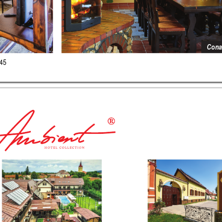
Cona
 45