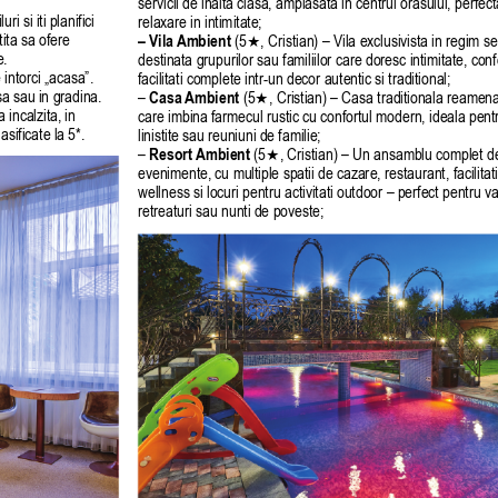
servicii de inalta clasa, amplasata in centrul orasului, perfec
i si iti planifici 
relaxare in intimitate;
ita sa ofere 
– Vila 
Ambient
 (5
, Cristian) – Vila exclusivista in regim se
★
e.
destinata grupurilor sau familiilor care doresc intimitate, confo
intorci „acasa”. 
facilitati complete intr-un decor autentic si traditional;
a sau in gradina. 
–
 Casa 
Ambient
 (5
, Cristian) – Casa traditionala reamena
★
 incalzita, in 
care imbina farmecul rustic cu confortul modern, ideala pent
asificate la 5*.
linistite sau reuniuni de familie;
–
 Resort 
Ambient
 (5
, Cristian) – Un ansamblu complet de
★
evenimente, cu multiple spatii de cazare, restaurant, facilitati
wellness si locuri pentru activitati outdoor – perfect pentru v
retreaturi sau nunti de poveste;