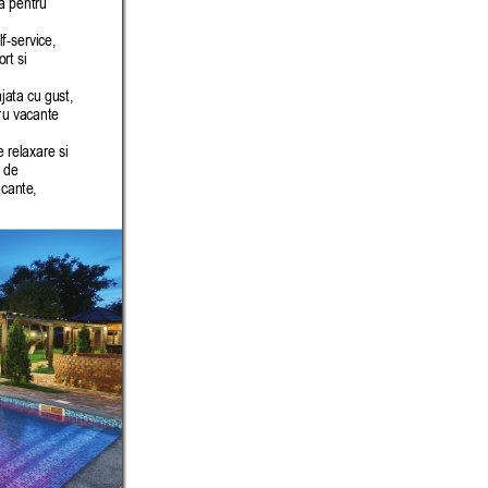
ta pentru 
lf-service, 
rt si 
jata cu gust, 
ru vacante 
 relaxare si 
 de 
acante, 