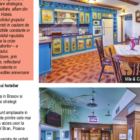
re strategica, 
alitate, aflam din 
 Hotels.
ofoliul grupului 
isti in cautare de 
itiile constante in 
idat reputatia 
 la crize 
orilor – a 
ului.
zare, prin 
, reflectand 
celenta in 
editiei aniversare 
Vila & C
i hotelier 
 in Brasov si 
i strategii 
sunt amplasate in 
te printre cele mai 
a acces usor la 
lul Bran, Poiana 
ariata de unitati 