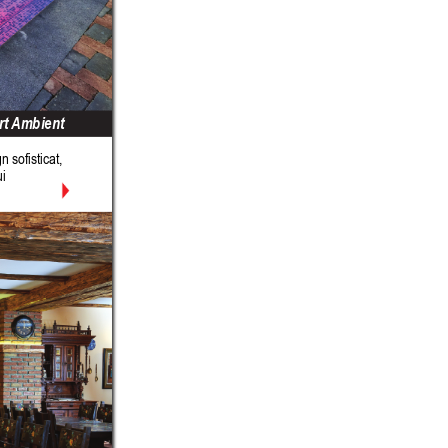
t 
Ambient
 sofisticat, 
i 