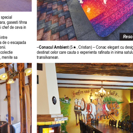
 special 
ara, gasesti tihna 
ai chef de ceva in 
Resor
intre 
rba de o escapada 
nii.
–
Conacul 
Ambient
 (5
, Cristian) – Conac elegant cu design
★
colectie 
destinat celor care cauta o experienta rafinata in inima satulu
e, menite sa 
transilvanean.