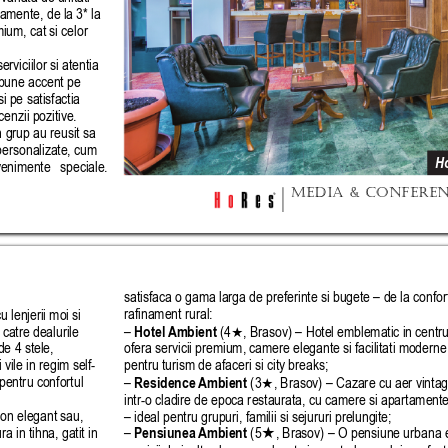
tamente, de la 3* la 
ium, cat si celor 
rviciilor si atentia 
 pune accent pe 
i pe satisfactia 
cenzii pozitive.
n grup au reusit sa 
personalizate, cum 
Ho
evenimente 
speciale.
MEDIA & CONFERE
satisfaca o gama larga de preferinte si bugete – de la confor
rafinament rural:
 lenjerii moi si 
 catre dealurile 
– 
Hotel 
Ambient
 (4
, Brasov) – Hotel emblematic in centru
★
de 4 stele, 
ofera servicii premium, camere elegante si facilitati moderne 
vile in regim self-
pentru turism de afaceri si city breaks;
pentru confortul 
– 
Residence 
Ambient
 (3
, Brasov) – Cazare cu aer vintag
★
intr-o cladire de epoca restaurata, cu camere si apartament
lon elegant sau, 
– ideal pentru grupuri, familii si sejururi prelungite;
ra in tihna, gatit in 
–
 Pensiunea 
Ambient
 (5
★
, Brasov) – O pensiune urbana e