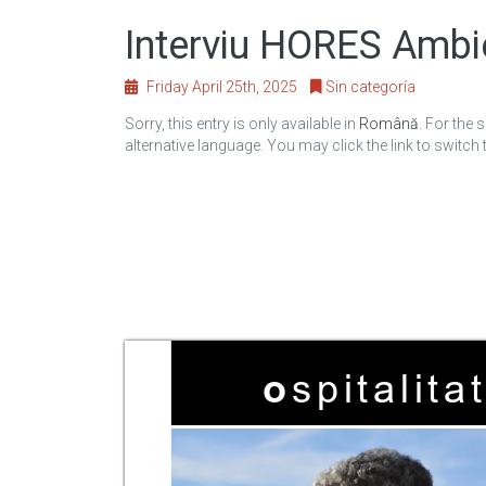
Interviu HORES Ambi
Friday April 25th, 2025
Sin categoría
Sorry, this entry is only available in
Română
. For the 
alternative language. You may click the link to switch 
o
s
p
i
t
a
l
i
t
a
t