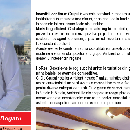
Investitii continue:
 Grupul investeste constant in moderniz
facilitatilor si in imbunatatirea ofertei, adaptandu-se la tendint
la cerintele tot mai diversificate ale turistilor
.
Marketing eficient: 
O strategie de marketing bine definita, 
prezenta activa online, recenzii pozitive pe platforme de rezer
colaborari cu agentii de turism, a jucat un rol important in at
flux constant de clienti.
Aceste elemente combina traditia ospitalitatii romanesti cu ce
moderne ale turismului, pozitionand grupul 
Ambient ca un lid
domeniul hotelier din regiune.
HoRes: Descrie-ne te rog succint unitatile turistice din 
principalele lor avantaje competitive.
C. D.: Grupul hotelier 
Ambient include 7 unitati turistice disti
avand caracteristici unice si avantaje competitive care le fac 
pentru diverse categorii de turisti. Cu o gama de servicii car
la 3 stele la 5 stele, 
Ambient Hotels acopera intreaga plaja de 
raspunzand atat nevoilor celor care cauta confort accesibil, c
asteptarilor oaspetilor care doresc experiente premium.
 Dogaru
a Dogaru, si-a 