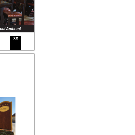
cul 
Ambient
xx