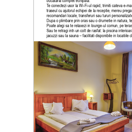
bucataria complet echipata.
T
e conectezi usor la Wi-Fi-ul rapid, trimiti cateva e-mailur
traseul cu ajutorul echipei de la receptie, mereu pregat
recomandari locale, transferuri sau tururi personalizat
Dupa o plimbare prin oras sau o drumetie in natura, te 
Poate alegi sa te relaxezi in lounge-ul comun, pe teras
Sau te retragi intr-un colt de rasfat: la piscina interioara
jacuzzi sau la sauna – facilitati disponibile in locatiile cl