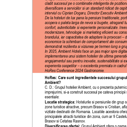
cladit succesul pe o combinatie inteligenta de pozitiona
diversificare a serviciilor si un standard ridicat de ospit
interviul cu Ciprian Dogaru, Director Executiv 
Ambient
De la hoteluri de lux pana la pensiuni traditionale, port
acopera o paleta larga de nevoi si bugete, atragand tur
confort, autenticitate si experiente personalizate. Invest
modernizare, tehnologie si marketing eficient au consol
brandului, iar capacitatea de adaptare la provocari – de
economice la schimbari de comportament ale consumat
demonstrat rezilienta si viziunea pe termen lung a grup
In 2025, 
Ambient Hotels face un pas major spre digitali
implementarea unui sistem hotelier de ultima generatie
angajamentul sau pentru inovatie, sustenabilitate si ex
experienta oaspetilor – o excelenta premiata in cadrul 
HoRes Conference 2024 Gastronomie.    
HoRes: Care sunt ingredientele succesului grupulu
Ambient?
C. D.: Grupul hotelier 
Ambient, cu o prezenta puternica
imprejurimi, si-a construit succesul pe cateva principii s
esentiale:
Locatie strategica: 
Hotelurile si pensiunile din grup 
zone turistice atractive, precum Brasov si Cristian, afla
vizitate destinatii din Romania. Locatiile acestora ofer
principalele atractii turistice din zona, cum ar fi Caste
Brasov si Cetatea Rasnov
.
Diversificarea ofertei:
 Grupul 
Ambient ofera o gama v