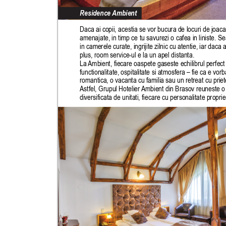
Residence 
Ambient
Daca ai copii, acestia se vor bucura de locuri de joaca
amenajate, in timp ce tu savurezi o cafea in liniste. Se
in camerele curate, ingrijite zilnic cu atentie, iar daca 
plus, room service-ul e la un apel distanta.
La 
Ambient, fiecare oaspete gaseste echilibrul perfect 
functionalitate, ospitalitate si atmosfera – fie ca e vo
romantica, o vacanta cu familia sau un retreat cu priete
Astfel, Grupul Hotelier 
Ambient din Brasov reuneste o 
diversificata de unitati, fiecare cu personalitate propri