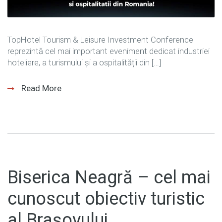
TopHotel Tourism & Leisure Investment Conference
reprezintă cel mai important eveniment dedicat industriei
hoteliere, a turismului și a ospitalității din […]
Read More
Biserica Neagră – cel mai
cunoscut obiectiv turistic
al Brașovului