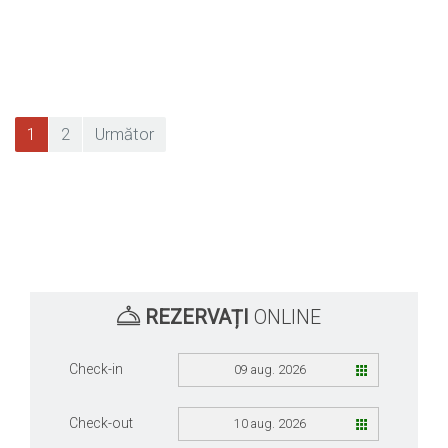
Paginație
1
2
Următor
articole
REZERVAȚI
ONLINE
Check-in
09 aug. 2026
Check-out
10 aug. 2026