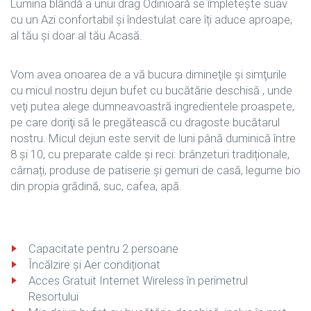
Lumina blândă a unui drag Odinioară se împletește suav
cu un Azi confortabil și îndestulat care îți aduce aproape,
al tău și doar al tău Acasă.
Vom avea onoarea de a vă bucura dimineţile şi simţurile
cu micul nostru dejun bufet cu bucătărie deschisă , unde
veţi putea alege dumneavoastră ingredientele proaspete,
pe care doriţi să le pregătească cu dragoste bucătarul
nostru. Micul dejun este servit de luni până duminică între
8 și 10, cu preparate calde și reci: brânzeturi tradiționale,
cârnați, produse de patiserie și gemuri de casă, legume bio
din propia grădină, suc, cafea, apă.
Capacitate pentru 2 persoane
Încălzire și Aer condiționat
Acces Gratuit Internet Wireless în perimetrul
Resortului