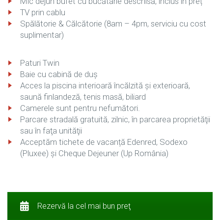
Mic dejun bufet cu bucătărie deschisă, inclus în preț
TV prin cablu
Spălătorie & Călcătorie (8am – 4pm, serviciu cu cost
suplimentar)
Paturi Twin
Baie cu cabină de duș
Acces la piscina interioară încălzită şi exterioară,
saună finlandeză, tenis masă, biliard
Camerele sunt pentru nefumători.
Parcare stradală gratuită, zilnic, în parcarea proprietăţii
sau în faţa unităţii
Acceptăm tichete de vacanță Edenred, Sodexo
(Pluxee) și Cheque Dejeuner (Up România)
Rezervă la cel mai bun preţ