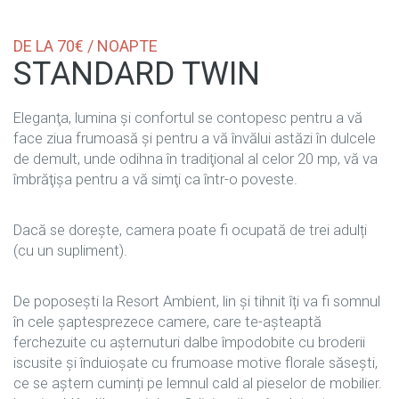
DE LA 70€ / NOAPTE
STANDARD TWIN
Eleganţa, lumina şi confortul se contopesc pentru a vă
face ziua frumoasă şi pentru a vă învălui astăzi în dulcele
de demult, unde odihna în tradiţional al celor 20 mp, vă va
îmbrăţişa pentru a vă simţi ca într-o poveste.
Dacă se dorește, camera poate fi ocupată de trei adulți
(cu un supliment).
De poposești la Resort Ambient, lin și tihnit îți va fi somnul
în cele șaptesprezece camere, care te-așteaptă
ferchezuite cu așternuturi dalbe împodobite cu broderii
iscusite și înduioșate cu frumoase motive florale săsești,
ce se aștern cuminți pe lemnul cald al pieselor de mobilier.