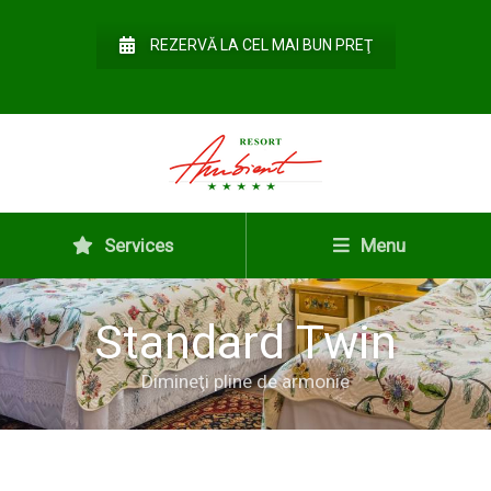
REZERVĂ LA CEL MAI BUN PREŢ
Services
Menu
Standard Twin
Dimineţi pline de armonie