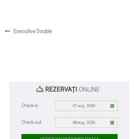
Navigare
Executive Double
în
articole
REZERVAȚI
ONLINE
Check-in
07 aug. 2026
Check-out
08 aug. 2026