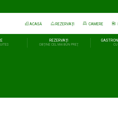
ACASĂ
REZERVAŢI
CAMERE
RE
REZERVAŢI
GASTRON
UITES
OBŢINE CEL MAI BUN PREŢ
CU