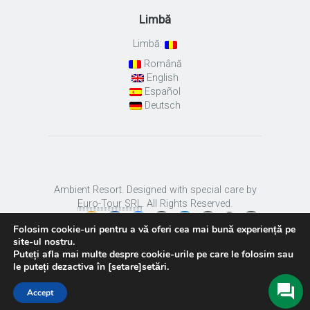
Limbă
Limbă:
Română
English
Español
Deutsch
Ambient Resort. Designed with special care by
Euro-Tour SRL
. All Rights Reserved.
Folosim cookie-uri pentru a vă oferi cea mai bună experiență pe
site-ul nostru.
Puteți afla mai multe despre cookie-urile pe care le folosim sau
le puteți dezactiva în [setare]setări.
Accept