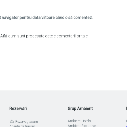
t navigator pentru data viitoare când o să comentez.
.
Află cum sunt procesate datele comentariilor tale
.
Rezervări
Grup Ambient
Ambient Hotels
Rezervaţi acum
Ambient Exclusive
Agenții de turism