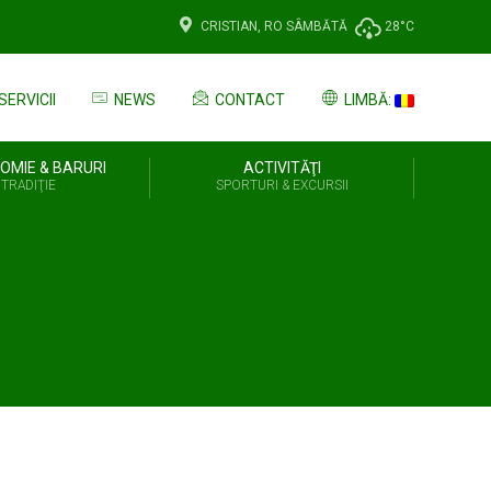
CRISTIAN, RO
SÂMBĂTĂ
28°C
SERVICII
NEWS
CONTACT
LIMBĂ:
OMIE & BARURI
ACTIVITĂŢI
 TRADIŢIE
SPORTURI & EXCURSII