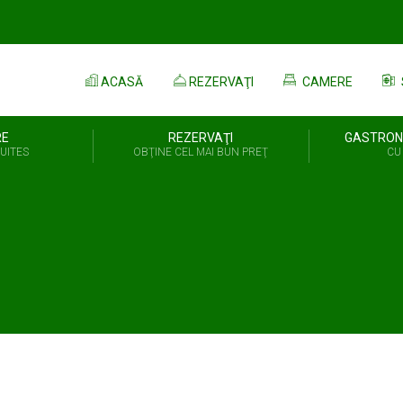
ACASĂ
REZERVAŢI
CAMERE
RE
REZERVAŢI
GASTRON
UITES
OBŢINE CEL MAI BUN PREŢ
CU