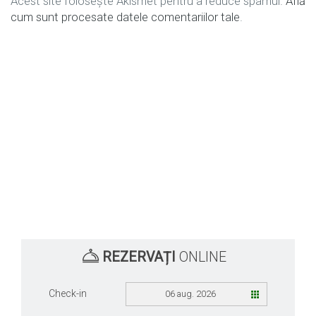
Acest site folosește Akismet pentru a reduce spamul.
Află
cum sunt procesate datele comentariilor tale
.
REZERVAȚI
ONLINE
Check-in
06 aug. 2026