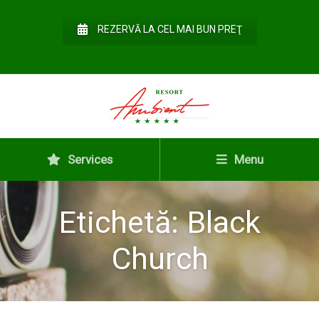
REZERVĂ LA CEL MAI BUN PREŢ
Services
Menu
Etichetă:
Black
Church