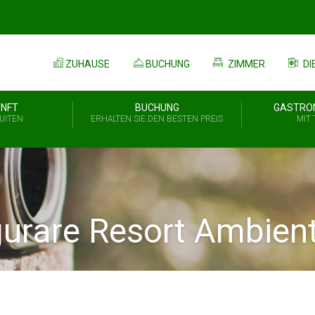
ZUHAUSE
BUCHUNG
ZIMMER
DI
NFT
BUCHUNG
GASTRON
UITEN
ERHALTEN SIE DEN BESTEN PREIS
MIT
urare Resort Ambien